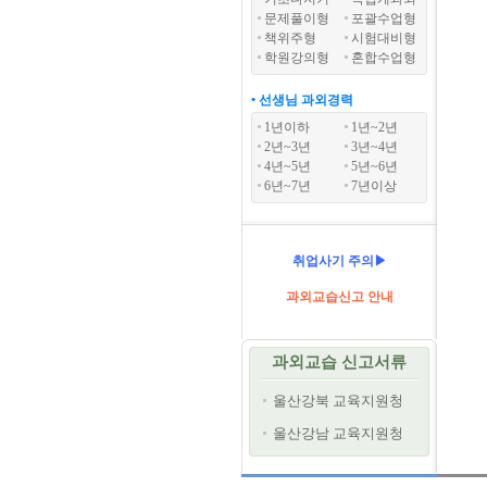
문제풀이형
포괄수업형
책위주형
시험대비형
학원강의형
혼합수업형
• 선생님 과외경력
1년이하
1년~2년
2년~3년
3년~4년
4년~5년
5년~6년
6년~7년
7년이상
취업사기 주의▶
과외교습신고 안내
과외교습 신고서류
울산강북 교육지원청
울산강남 교육지원청