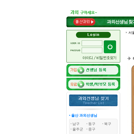
과외선생님
찾
서
• 울산 과외선생님
남구
동구
북구
울주군
중구