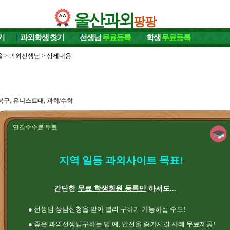
울산과외
팡팡
기
과외학생
찾기
선생님
무료등록
학생
무료등록
울
>
과외선생님
> 상세내용
북구, 유니스트대, 과학/수학
연결수수료 무료
지역 일등 과외사이트 목표!
간단한
무료 학생회원 등록만
하셔도...
● 선생님 상담신청을 받아 빨리 구하기 가능하실 수도!
● 좋은 과외선생님구하는 법 예, 안전을 증가시킬 사례 무료제공!