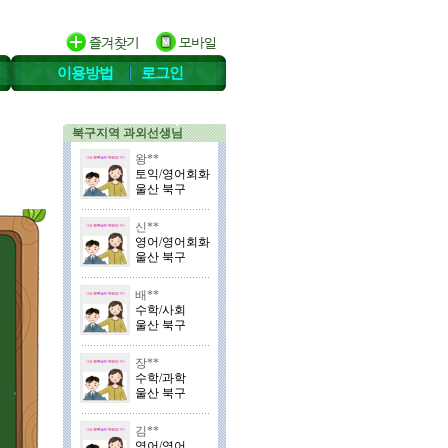
이용방법
로그인
북구지역 과외선생님
왕**
토익/영어회화
울산 북구
신**
영어/영어회화
울산 북구
배**
수학/사회
울산 북구
장**
수학/과학
울산 북구
김**
영어/영어