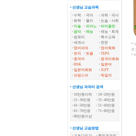
• 선생님 교습과목
수학
국어
과학
국사
화학
물리
논술
사회
미술
피아노
바이올린
음악
예능
체능
회계
컴퓨터
특수교육
세계사
한문
*
영어과외
영어회화
로
토익
토플
TEPS
*
중국어
중국어회화
HSK
일본어
일본어회화
JLPT
프랑스어
독일어
• 선생님 과외비 검색
10만원이하
10~20만원
21~30만원
31~40만원
41~50만원
51~60만원
61~70만원
71~80만원
80만원이상
• 선생님 교습방법
기초다지기
쪽집게과외