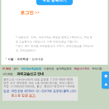
무료 등록하기
로그인 >>
* 내용요약 : 지역-, 과외구하는 학생은 중학교 1학년이고, 주당 희
망 교습횟수는 1회입니다. 수학 과외선생님 구합니다.
* 태그: 북구 천곡동 과외방문교사 구하기, 과외선생님을 구하는데
요, 과외상담하기
서울
>
과외학생
> 상세내용
PC화면
|
공지
|
개인정보취급방침
|
이용약관
|
법적책임한계
|
취업사기주의
|
주의사항
|
과외교습신고 안내
사이트맵