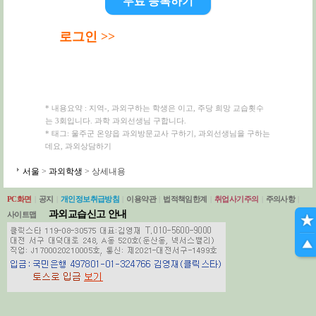
무료 등록하기
로그인 >>
* 내용요약 : 지역-, 과외구하는 학생은 이고, 주당 희망 교습횟수
는 3회입니다. 과학 과외선생님 구합니다.
* 태그: 울주군 온양읍 과외방문교사 구하기, 과외선생님을 구하는
데요, 과외상담하기
서울
>
과외학생
> 상세내용
PC화면
|
공지
|
개인정보취급방침
|
이용약관
|
법적책임한계
|
취업사기주의
|
주의사항
|
과외교습신고 안내
사이트맵