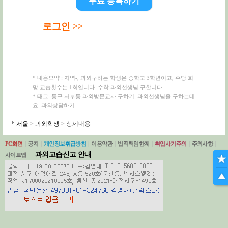
무료 등록하기
로그인 >>
* 내용요약 : 지역-, 과외구하는 학생은 중학교 3학년이고, 주당 희
망 교습횟수는 1회입니다. 수학 과외선생님 구합니다.
* 태그: 동구 서부동 과외방문교사 구하기, 과외선생님을 구하는데
요, 과외상담하기
서울
>
과외학생
> 상세내용
PC화면
|
공지
|
개인정보취급방침
|
이용약관
|
법적책임한계
|
취업사기주의
|
주의사항
|
과외교습신고 안내
사이트맵