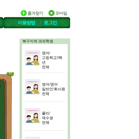
이용방법
로그인
북구지역 과외학생
영어/
고등학교3학
년
전체
영어/영어
일반인/회사원
전체
물리/
재수생
전체