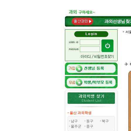
과외선생님
찾
서
• 울산 과외학생
남구
동구
북구
울주군
중구