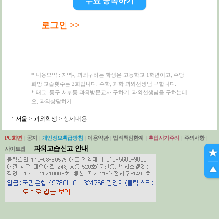
무료 등록하기
로그인 >>
* 내용요약 : 지역-, 과외구하는 학생은 고등학교 1학년이고, 주당
희망 교습횟수는 2회입니다. 수학, 과학 과외선생님 구합니다.
* 태그: 동구 서부동 과외방문교사 구하기, 과외선생님을 구하는데
요, 과외상담하기
서울
>
과외학생
> 상세내용
PC화면
|
공지
|
개인정보취급방침
|
이용약관
|
법적책임한계
|
취업사기주의
|
주의사항
|
과외교습신고 안내
사이트맵