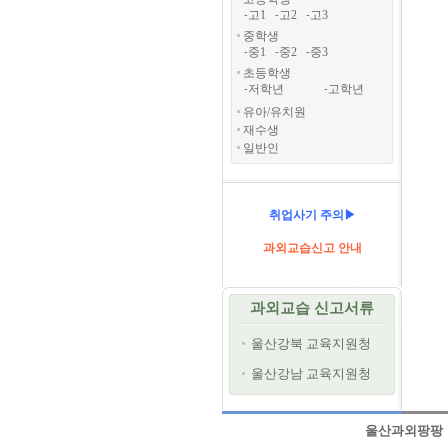
고1
고2
고3
-
-
-
중학생
중1
중2
중3
-
-
-
초등학생
저학년
고학년
-
-
유아/유치원
재수생
일반인
취업사기 주의▶
과외교습신고 안내
과외교습 신고서류
울산강북 교육지원청
울산강남 교육지원청
울산과외팡팡