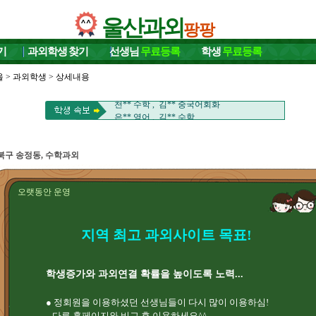
울산과외
팡팡
기
과외학생
찾기
선생님
무료등록
학생
무료등록
유** 중국어 , 송** 영어/수학
울
>
과외학생
> 상세내용
성** 영어 , 윤** 바이올린/일본어
천** 수학 , 김** 중국어회화
은** 영어 , 김** 수학
김** 영어 , 손** 과학
이** 수학/국어 , 김** 수학
김** 국어 , 김** 영어
북구 송정동, 수학과외
서** 영어회화/영어 , 박** 국어/영어
염** HSK , 전** 영어
남** 수학 , 이** 수학
오랫동안 운영
류** 영어 , 윤** 수학/영어
정** 국어 ,
유** 중국어 , 송** 영어/수학
지역 최고 과외사이트 목표!
성** 영어 , 윤** 바이올린/일본어
천** 수학 , 김** 중국어회화
은** 영어 , 김** 수학
학생증가와 과외연결 확률을 높이도록 노력...
김** 영어 , 손** 과학
이** 수학/국어 , 김** 수학
● 정회원을 이용하셨던 선생님들이 다시 많이 이용하심!
김** 국어 , 김** 영어
다른 홈페이지와 비교 후 이용하세요^^