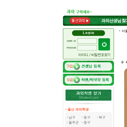
과외선생님
찾
서
• 울산 과외학생
남구
동구
북구
울주군
중구