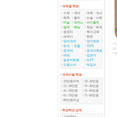
• 과목별 학생
수학
국어
과학
국사
화학
물리
논술
사회
미술
피아노
바이올린
음악
예능
체능
회계
컴퓨터
특수교육
세계사
한문
영어과외
영어회화
*
토익
토플
TEPS
다
중국어
중국어회화
*
HSK
일본어
일본어회화
JLPT
프랑스어
독일어
• 과외비별 학생
10만원이하
10~20만원
21~30만원
31~40만원
41~50만원
51~60만원
61~70만원
71~80만원
80만원이상
• 학생학년 검색
고등학생