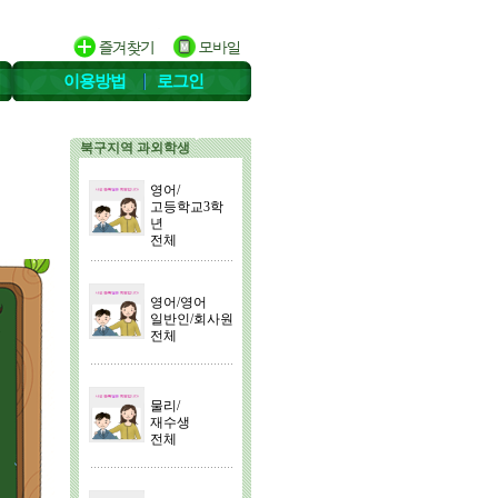
이용방법
로그인
북구지역 과외학생
영어/
고등학교3학
년
전체
영어/영어
일반인/회사원
전체
물리/
재수생
전체