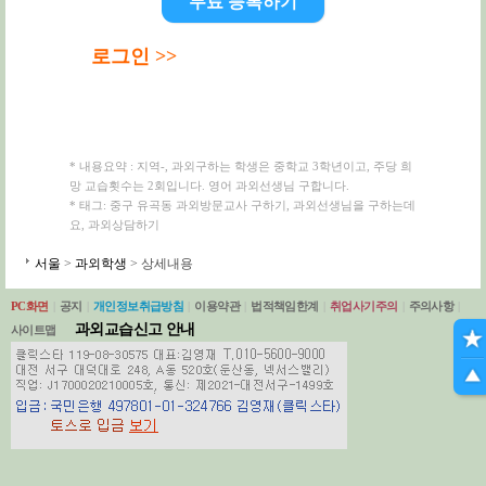
무료 등록하기
로그인 >>
* 내용요약 : 지역-, 과외구하는 학생은 중학교 3학년이고, 주당 희
망 교습횟수는 2회입니다. 영어 과외선생님 구합니다.
* 태그: 중구 유곡동 과외방문교사 구하기, 과외선생님을 구하는데
요, 과외상담하기
서울
>
과외학생
> 상세내용
PC화면
|
공지
|
개인정보취급방침
|
이용약관
|
법적책임한계
|
취업사기주의
|
주의사항
|
과외교습신고 안내
사이트맵