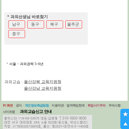
* 과외선생님 바로찾기
남구
동구
북구
울주군
중구
서울
>
과외경력 5~6년
과외교습 :
울산강북 교육지원청
울산강남 교육지원청
PC화면
|
공지
|
개인정보취급방침
|
이용약관
|
법적책임한계
|
취업사기주의
|
주의사항
|
과외교습신고 안내
사이트맵