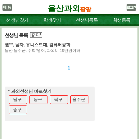
울산과외
팡팡
선생님찾기
학생찾기
선생님등록
학생등록
선생님 목록
권**, 남자, 유니스트대, 컴퓨터공학
울산 울주군, 수학/영어, 과외비 10만원이하
1
* 과외선생님 바로찾기
남구
동구
북구
울주군
중구