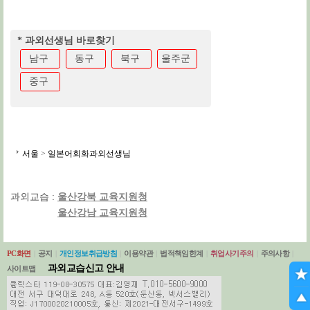
* 과외선생님 바로찾기
남구
동구
북구
울주군
중구
서울
>
일본어회화과외선생님
과외교습 :
울산강북 교육지원청
울산강남 교육지원청
PC화면
|
공지
|
개인정보취급방침
|
이용약관
|
법적책임한계
|
취업사기주의
|
주의사항
|
과외교습신고 안내
사이트맵