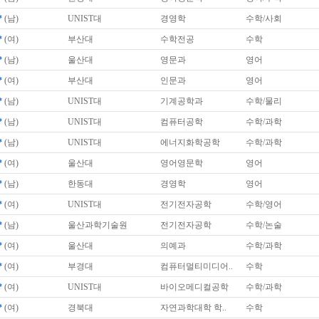
*
(남)
UNIST대
경영학
수학/사회
*
(여)
부산대
수학전공
수학
*
(남)
울산대
영문과
영어
*
(여)
부산대
인문과
영어
*
(남)
UNIST대
기계공학과
수학/물리
*
(남)
UNIST대
컴퓨터공학
수학/과학
*
(남)
UNIST대
에너지화학공학
수학/과학
*
(여)
울산대
영어영문학
영어
*
(남)
한동대
경영학
영어
*
(여)
UNIST대
전기전자공학
수학/영어
*
(남)
울산과학기술원
전기전자공학
수학/논술
*
(여)
울산대
의예과
수학/과학
*
(여)
부경대
컴퓨터멀티미디어..
수학
*
(여)
UNIST대
바이오메디컬공학
수학/과학
*
(여)
경북대
자연과학대학 학..
수학