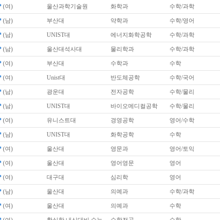
*
(여)
울산과학기술원
화학과
수학/과학
*
(남)
부산대
약학과
수학/영어
*
(남)
UNIST대
에너지화학공학
수학/과학
*
(남)
울산대석사대
물리학과
수학/과학
*
(여)
부산대
수학과
수학
*
(여)
Unist대
반도체공학
수학/국어
*
(남)
광운대
전자공학
수학/물리
*
(남)
UNIST대
바이오메디컬공학
수학/물리
*
(여)
유니스트대
경영공학
영어/수학
*
(남)
UNIST대
화학공학
수학
*
(여)
울산대
영문과
영어/토익
*
(여)
울산대
영어영문
영어
*
(여)
대구대
심리학
영어
*
(남)
울산대
의예과
수학/과학
*
(여)
울산대
의예과
수학