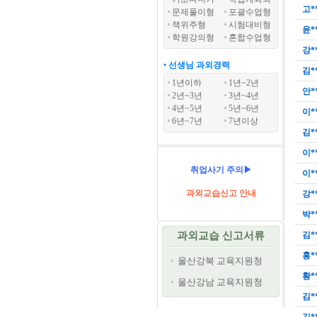
고*
문제풀이형
포괄수업형
책위주형
시험대비형
윤*
학원강의형
혼합수업형
강*
• 선생님 과외경력
김*
1년이하
1년~2년
안*
2년~3년
3년~4년
4년~5년
5년~6년
이*
6년~7년
7년이상
김*
이*
취업사기 주의▶
이*
과외교습신고 안내
강*
박*
과외교습 신고서류
김*
홍*
울산강북 교육지원청
황*
울산강남 교육지원청
김*