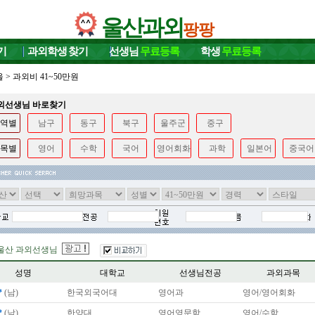
울산과외
팡팡
기
과외학생
찾기
선생님
무료등록
학생
무료등록
울
>
과외비 41~50만원
과외선생님 바로찾기
역별
남구
동구
북구
울주군
중구
목별
영어
수학
국어
영어회화
과학
일본어
중국어
울산 과외선생님
성명
대학교
선생님전공
과외과목
*
(남)
한국외국어대
영어과
영어/영어회화
*
(남)
한양대
영어영문학
영어/수학