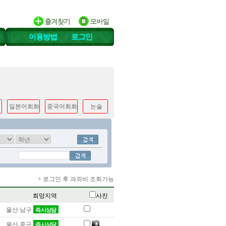
이용방법
로그인
일본어회화
중국어회화
논술
+ 로그인 후 과외비 조회가능
희망지역
사진
울산 남구
즉시상담
울산 중구
즉시상담