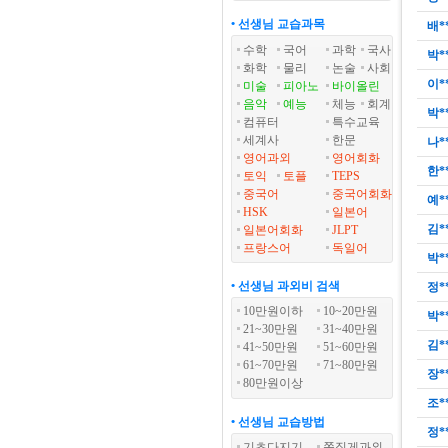
• 선생님 교습과목
배*
수학
국어
과학
국사
박*
화학
물리
논술
사회
이*
미술
피아노
바이올린
음악
예능
체능
회계
박*
컴퓨터
특수교육
세계사
한문
나*
영어과외
영어회화
한*
토익
토플
TEPS
중국어
중국어회화
예*
HSK
일본어
김*
일본어회화
JLPT
프랑스어
독일어
박*
• 선생님 과외비 검색
정*
10만원이하
10~20만원
박*
21~30만원
31~40만원
김*
41~50만원
51~60만원
61~70만원
71~80만원
장*
80만원이상
조*
• 선생님 교습방법
정*
기초다지기
쪽집게과외