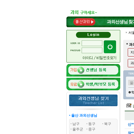
과외선생님
찾
서
* 
지
과
• 울산 과외선생님
남구
동구
북구
신*
울주군
중구
장*