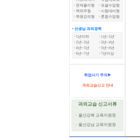
문제풀이형
포괄수업형
책위주형
시험대비형
학원강의형
혼합수업형
• 선생님 과외경력
1년이하
1년~2년
2년~3년
3년~4년
4년~5년
5년~6년
6년~7년
7년이상
취업사기 주의▶
과외교습신고 안내
과외교습 신고서류
울산강북 교육지원청
울산강남 교육지원청