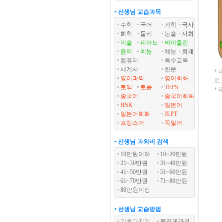
• 선생님 교습과목
수학
국어
과학
국사
화학
물리
논술
사회
미술
피아노
바이올린
음악
예능
체능
회계
컴퓨터
특수교육
세계사
한문
*
영어과외
영어회화
로
토익
토플
TEPS
*
중국어
중국어회화
HSK
일본어
일본어회화
JLPT
프랑스어
독일어
• 선생님 과외비 검색
10만원이하
10~20만원
21~30만원
31~40만원
41~50만원
51~60만원
61~70만원
71~80만원
80만원이상
• 선생님 교습방법
기초다지기
쪽집게과외