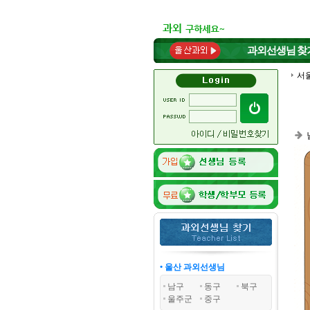
과외선생님
찾
서
• 울산 과외선생님
남구
동구
북구
울주군
중구