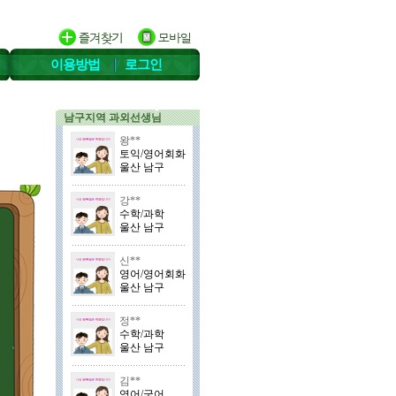
이용방법
로그인
남구지역 과외선생님
왕**
토익/영어회화
울산 남구
강**
수학/과학
울산 남구
신**
영어/영어회화
울산 남구
정**
수학/과학
울산 남구
김**
영어/국어