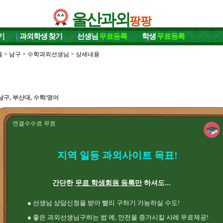
울산과외
팡팡
기
과외학생
찾기
선생님
무료등록
학생
무료등록
울
>
남구
>
수학과외선생님
> 상세내용
남구, 부산대, 수학/영어
연결수수료 무료
지역 일등 과외사이트 목표!
간단한
무료 학생회원 등록만
하셔도...
● 선생님 상담신청을 받아 빨리 구하기 가능하실 수도!
● 좋은 과외선생님구하는 법 예, 안전을 증가시킬 사례 무료제공!