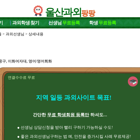
울산과외
팡팡
기
과외학생
찾기
선생님
무료등록
학생
무료등록
울
>
과외선생님
> 상세내용
중구, 이화여자대, 영어/영어회화
연결수수료 무료
지역 일등 과외사이트 목표!
간단한
무료 학생회원 등록만
하셔도...
● 선생님 상담신청을 받아 빨리 구하기 가능하실 수도!
● 좋은 과외선생님구하는 법 예, 안전을 증가시킬 사례 무료제공!