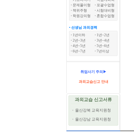
문제풀이형
포괄수업형
책위주형
시험대비형
학원강의형
혼합수업형
• 선생님 과외경력
1년이하
1년~2년
2년~3년
3년~4년
4년~5년
5년~6년
6년~7년
7년이상
취업사기 주의▶
과외교습신고 안내
과외교습 신고서류
울산강북 교육지원청
울산강남 교육지원청