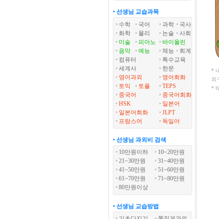
• 선생님 교습과목
수학
국어
과학
국사
화학
물리
논술
사회
미술
피아노
바이올린
음악
예능
체능
회계
컴퓨터
특수교육
세계사
한문
*
영어과외
영어회화
외
토익
토플
TEPS
*
중국어
중국어회화
HSK
일본어
일본어회화
JLPT
프랑스어
독일어
• 선생님 과외비 검색
10만원이하
10~20만원
21~30만원
31~40만원
41~50만원
51~60만원
61~70만원
71~80만원
80만원이상
• 선생님 교습방법
기초다지기
쪽집게과외