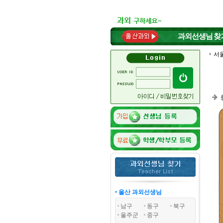
과외선생님
찾
서
• 울산 과외선생님
남구
동구
북구
울주군
중구