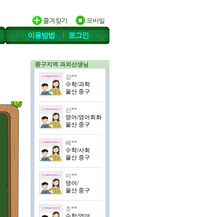
이용방법
로그인
중구지역 과외선생님
강**
수학/과학
울산 중구
신**
영어/영어회화
울산 중구
배**
수학/사회
울산 중구
이**
영어/
울산 중구
조**
수학/영어