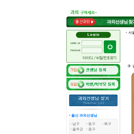
과외선생님
찾
서
• 울산 과외선생님
남구
동구
북구
울주군
중구