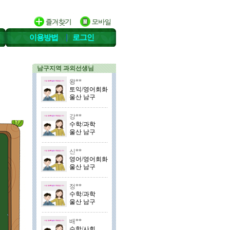
이용방법
로그인
남구지역 과외선생님
왕**
토익/영어회화
울산 남구
강**
수학/과학
울산 남구
신**
영어/영어회화
울산 남구
정**
수학/과학
울산 남구
배**
수학/사회