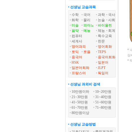
• 선생님 교습과목
수학
국어
과학
국사
화학
물리
논술
사회
미술
피아노
바이올린
음악
예능
체능
회계
컴퓨터
특수교육
세계사
한문
영어과외
영어회화
*
토익
토플
TEPS
상
중국어
중국어회화
*
HSK
일본어
일본어회화
JLPT
프랑스어
독일어
• 선생님 과외비 검색
10만원이하
10~20만원
21~30만원
31~40만원
41~50만원
51~60만원
61~70만원
71~80만원
80만원이상
• 선생님 교습방법
기초다지기
쪽집게과외