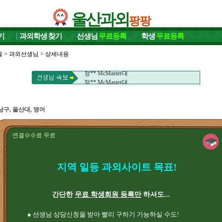
울산과외
팡팡
기
과외학생
찾기
선생님
무료등록
학생
무료등록
울
>
과외선생님
> 상세내용
정** McMaster대
정** McMaster대
남구, 울산대, 영어
연결수수료 무료
지역 일등 과외사이트 목표!
간단한
무료 학생회원 등록만
하셔도...
● 선생님 상담신청을 받아 빨리 구하기 가능하실 수도!