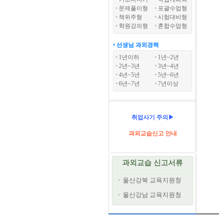
문제풀이형
포괄수업형
책위주형
시험대비형
학원강의형
혼합수업형
• 선생님 과외경력
1년이하
1년~2년
2년~3년
3년~4년
4년~5년
5년~6년
6년~7년
7년이상
취업사기 주의▶
과외교습신고 안내
과외교습 신고서류
울산강북 교육지원청
울산강남 교육지원청