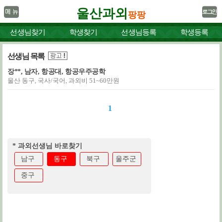
울산과외
팡팡
선생님찾기
학생찾기
선생님등록
학생등록
선생님 목록
장**, 남자, 항공대, 항공우주공학
울산 동구, 국사/국어, 과외비 51~60만원
1
* 과외선생님 바로찾기
남구
동구
북구
울주군
중구